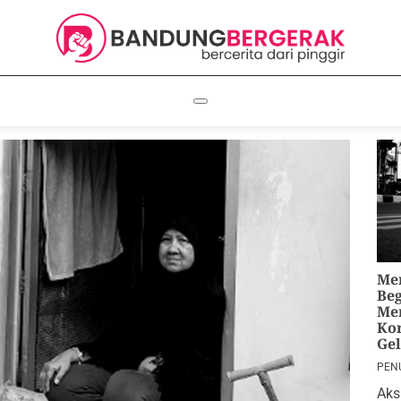
Me
Beg
Me
Kor
Ge
PEN
Aks