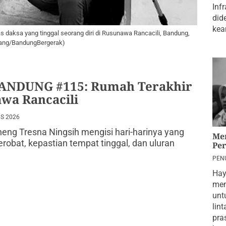
Inf
did
kea
tas daksa yang tinggal seorang diri di Rusunawa Rancacili, Bandung,
ilang/BandungBergerak)
ANDUNG #115: Rumah Terakhir
wa Rancacili
S 2026
eng Tresna Ningsih mengisi hari-harinya yang
Me
obat, kepastian tempat tinggal, dan uluran
Pe
PEN
202
Hay
men
unt
lin
pra