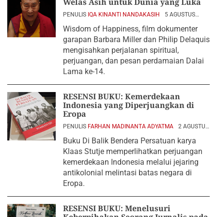
Welas Asih untuk Dunia yang Luka
PENULIS
IQA KINANTI NANDAKASIH
5 AGUSTUS
2026
Wisdom of Happiness, film dokumenter
garapan Barbara Miller dan Philip Delaquis
mengisahkan perjalanan spiritual,
perjuangan, dan pesan perdamaian Dalai
Lama ke-14.
RESENSI BUKU: Kemerdekaan
Indonesia yang Diperjuangkan di
Eropa
PENULIS
FARHAN MADINANTA ADYATMA
2 AGUSTUS
2026
Buku Di Balik Bendera Persatuan karya
Klaas Stutje memperlihatkan perjuangan
kemerdekaan Indonesia melalui jejaring
antikolonial melintasi batas negara di
Eropa.
RESENSI BUKU: Menelusuri
Keberpihakan Seorang Jurnalis pada