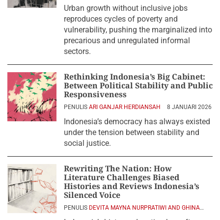
APRIL 2026
Urban growth without inclusive jobs
reproduces cycles of poverty and
vulnerability, pushing the marginalized into
precarious and unregulated informal
sectors.
Rethinking Indonesia’s Big Cabinet:
Between Political Stability and Public
Responsiveness
PENULIS
ARI GANJAR HERDIANSAH
8 JANUARI 2026
Indonesia’s democracy has always existed
under the tension between stability and
social justice.
Rewriting The Nation: How
Literature Challenges Biased
Histories and Reviews Indonesia’s
Silenced Voice
PENULIS
DEVITA MAYNA NURPRATIWI AND GHINA
NAFSIYA
4 NOVEMBER 2025