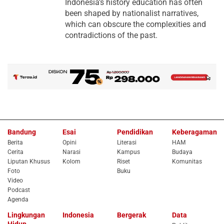
Indonesia’s history education has often
been shaped by nationalist narratives,
which can obscure the complexities and
contradictions of the past.
Bandung
Esai
Pendidikan
Keberagaman
Berita
Opini
Literasi
HAM
Cerita
Narasi
Kampus
Budaya
Liputan Khusus
Kolom
Riset
Komunitas
Foto
Buku
Video
Podcast
Agenda
Lingkungan
Indonesia
Bergerak
Data
Hidup