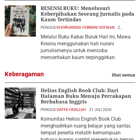
RESENSI BUKU: Menelusuri
Keberpihakan Seorang Jurnalis pada
Kaum Tertindas
PENULIS
KHOIRUNNISA FEBRIANI SOFWAN
2
AGUSTUS 2026
Melalui Buku Kabar Buruk Hari Ini, Mawa
Kresna menggunakan hati nurani
jurnalismenya untuk mencoba
menceritakan kaum terpinggirkan.
Keberagaman
lihat semua
Helios English Book Club: Dari
Halaman Buku Menuju Percakapan
Berbahasa Inggris
PENULIS
DAFFA FADILLAH
31 JULI 2026
Komunitas Helios English Book Club
menghadirkan ruang belajar yang santai,
tempat peserta melatih kemampuan
bahasa Inggris sambil menemukan teman.