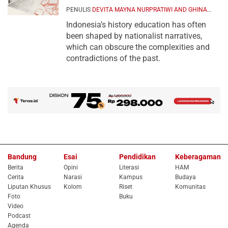
PENULIS
DEVITA MAYNA NURPRATIWI AND GHINA
NAFSIYA
4 NOVEMBER 2025
Indonesia’s history education has often
been shaped by nationalist narratives,
which can obscure the complexities and
contradictions of the past.
Bandung
Esai
Pendidikan
Keberagaman
Berita
Opini
Literasi
HAM
Cerita
Narasi
Kampus
Budaya
Liputan Khusus
Kolom
Riset
Komunitas
Foto
Buku
Video
Podcast
Agenda