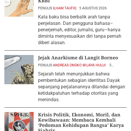
KBBI
PENULIS
ILHAM TAUFIQ
5 AGUSTUS 2026
Kata baku bisa berbalik arah tanpa
penjelasan. Dan pengguna bahasa–
penerjemah, editor, jurnalis, guru–hanya
diminta menyesuaikan diri tanpa pernah
diberi alasan.
Jejak Anarkisme di Langit Borneo
PENULIS
ANDREAS ONGKO WIJAYA HULUI
5
AGUSTUS 2026
Sejarah telah menunjukkan bahwa
pembentukan sebagian identitas Dayak
sepanjang perjalanannya ditandai dengan
ketidakpatuhan terhadap otoritas yang
menindas.
Krisis Politik, Ekonomi, Moril, dan
Kewibawaan: Membaca Kembali
‘Pedoman Kehidupan Bangsa’ Karya
Sjahrir