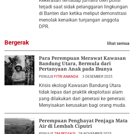
Kekerasan terhadap jurnalis oleh polisi
terjadi saat sidak pelanggaran lingkungan
di Banten dan ketika meliput demonstrasi
menolak kenaikan tunjangan anggota
DPR.
Bergerak
lihat semua
Para Perempuan Merawat Kawasan
Bandung Utara, Bermula dari
Pertanyaan Anak pada Ibunya
PENULIS
FITRI AMANDA
3 DESEMBER 2025
Krisis ekologi Kawasan Bandung Utara
tidak lepas dari praktik eksploitasi alam
yang dilakukan dari generasi ke generasi.
Menyisakan kerusakan bagi orang muda.
Perempuan Penghayat Penjaga Mata
Air di Lembah Ciputri
PENULIS
TIM REDAKSI
28 NOVEMBER 2025