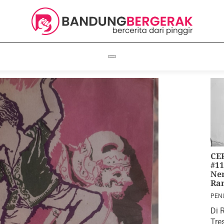
CE
#11
Ne
Ran
PEN
202
Di 
Tre