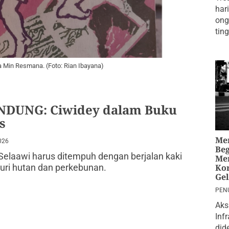
har
ong
tin
 Min Resmana. (Foto: Rian Ibayana)
NDUNG: Ciwidey dalam Buku
s
Me
026
Beg
Selaawi harus ditempuh dengan berjalan kaki
Me
Kor
ri hutan dan perkebunan.
Ge
PEN
Aks
Inf
did