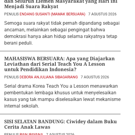
dan Seluruh Elemen Masyarakat yang Hari ini
Menjadi Suara Rakyat
PENULIS
ENDANG SUSANTI (MAMAK BERSUARA)
7 AGUSTUS 2026
Semoga suara rakyat tidak pernah dipandang sebagai
ancaman, melainkan sebagai pengingat bahwa
demokrasi hanya akan hidup selama rakyatnya tetap
berani peduli.
MAHASISWA BERSUARA: Apa yang Diajarkan
Leviathan dari Serial Teach You A Lesson
untuk Pendidikan Indonesia?
PENULIS
DEBORA ANJULIANA SIBAGARIANG
7 AGUSTUS 2026
Serial drama Korea Teach You a Lesson menawarkan
pembentukan lembaga khusus untuk menyelesaikan
kasus yang tak mampu diselesaikan lewat mekanisme
internal sekolah.
SISI SELATAN BANDUNG: Ciwidey dalam Buku
Cerita Anak Lawas
PENULIS
RIAN IBAYANA
7 AGUSTUS 2026