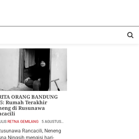
RITA ORANG BANDUNG
5: Rumah Terakhir
neng di Rusunawa
cacili
ULIS
RETNA GEMILANG
5 AGUSTUS
6
Rusunawa Rancacili, Neneng
sna Ningsih mengisi hari-