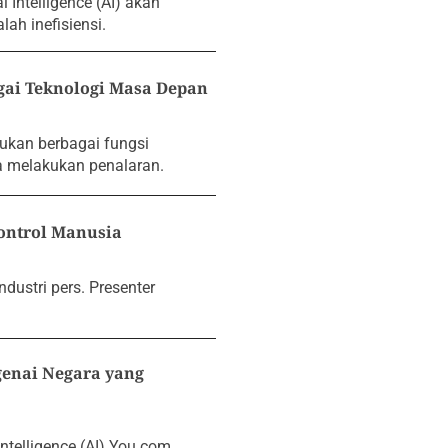
 Intelligence (AI) akan
h inefisiensi.
gai Teknologi Masa Depan
ukan berbagai fungsi
 melakukan penalaran.
ontrol Manusia
dustri pers. Presenter
enai Negara yang
ntelligence (AI) You.com.