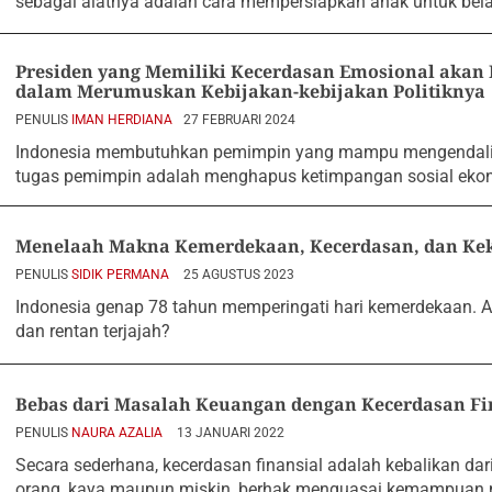
sebagai alatnya adalah cara mempersiapkan anak untuk belaj
Presiden yang Memiliki Kecerdasan Emosional aka
dalam Merumuskan Kebijakan-kebijakan Politiknya
PENULIS
IMAN HERDIANA
27 FEBRUARI 2024
Indonesia membutuhkan pemimpin yang mampu mengendalik
tugas pemimpin adalah menghapus ketimpangan sosial ek
Menelaah Makna Kemerdekaan, Kecerdasan, dan Ke
PENULIS
SIDIK PERMANA
25 AGUSTUS 2023
Indonesia genap 78 tahun memperingati hari kemerdekaan. A
dan rentan terjajah?
Bebas dari Masalah Keuangan dengan Kecerdasan Fi
PENULIS
NAURA AZALIA
13 JANUARI 2022
Secara sederhana, kecerdasan finansial adalah kebalikan da
orang, kaya maupun miskin, berhak menguasai kemampuan 