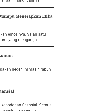
ar dari lingkungannya.
n Mampu Menerapkan Etika
an emosinya. Salah satu
onomi yang menganga.
kuatan
pakah negeri ini masih rapuh
nansial
ri kebodohan finansial. Semua
mengelola keuangan.