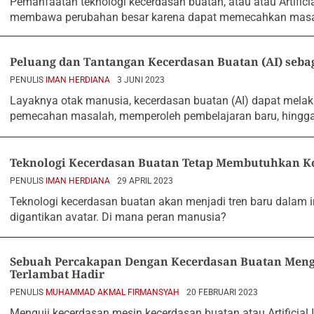
Pemanfaatan teknologi kecerdasan buatan, atau atau Artificial
membawa perubahan besar karena dapat memecahkan masala
Peluang dan Tantangan Kecerdasan Buatan (AI) seba
PENULIS
IMAN HERDIANA
3 JUNI 2023
Layaknya otak manusia, kecerdasan buatan (AI) dapat melak
pemecahan masalah, memperoleh pembelajaran baru, hingga
Teknologi Kecerdasan Buatan Tetap Membutuhkan K
PENULIS
IMAN HERDIANA
29 APRIL 2023
Teknologi kecerdasan buatan akan menjadi tren baru dalam in
digantikan avatar. Di mana peran manusia?
Sebuah Percakapan Dengan Kecerdasan Buatan Meng
Terlambat Hadir
PENULIS
MUHAMMAD AKMAL FIRMANSYAH
20 FEBRUARI 2023
Menguji kecerdasan mesin kecerdasan buatan atau Artificial I