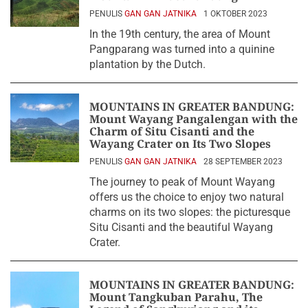
PENULIS
GAN GAN JATNIKA
1 OKTOBER 2023
In the 19th century, the area of Mount
Pangparang was turned into a quinine
plantation by the Dutch.
MOUNTAINS IN GREATER BANDUNG:
Mount Wayang Pangalengan with the
Charm of Situ Cisanti and the
Wayang Crater on Its Two Slopes
PENULIS
GAN GAN JATNIKA
28 SEPTEMBER 2023
The journey to peak of Mount Wayang
offers us the choice to enjoy two natural
charms on its two slopes: the picturesque
Situ Cisanti and the beautiful Wayang
Crater.
MOUNTAINS IN GREATER BANDUNG:
Mount Tangkuban Parahu, The