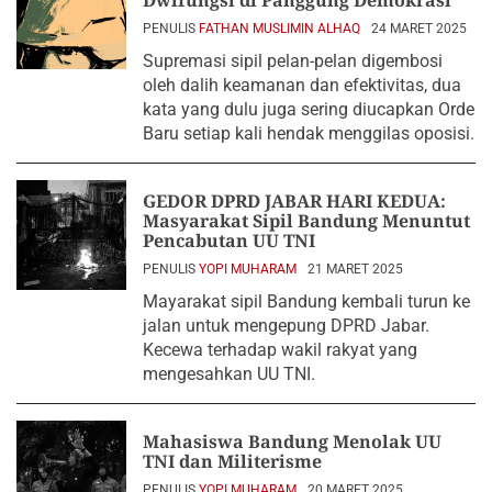
Dwifungsi di Panggung Demokrasi
PENULIS
FATHAN MUSLIMIN ALHAQ
24 MARET 2025
Supremasi sipil pelan-pelan digembosi
oleh dalih keamanan dan efektivitas, dua
kata yang dulu juga sering diucapkan Orde
Baru setiap kali hendak menggilas oposisi.
GEDOR DPRD JABAR HARI KEDUA:
Masyarakat Sipil Bandung Menuntut
Pencabutan UU TNI
PENULIS
YOPI MUHARAM
21 MARET 2025
Mayarakat sipil Bandung kembali turun ke
jalan untuk mengepung DPRD Jabar.
Kecewa terhadap wakil rakyat yang
mengesahkan UU TNI.
Mahasiswa Bandung Menolak UU
TNI dan Militerisme
PENULIS
YOPI MUHARAM
20 MARET 2025