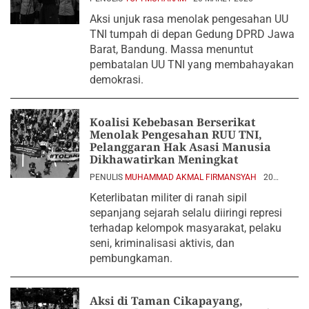
Aksi unjuk rasa menolak pengesahan UU
TNI tumpah di depan Gedung DPRD Jawa
Barat, Bandung. Massa menuntut
pembatalan UU TNI yang membahayakan
demokrasi.
Koalisi Kebebasan Berserikat
Menolak Pengesahan RUU TNI,
Pelanggaran Hak Asasi Manusia
Dikhawatirkan Meningkat
PENULIS
MUHAMMAD AKMAL FIRMANSYAH
20
MARET 2025
Keterlibatan militer di ranah sipil
sepanjang sejarah selalu diiringi represi
terhadap kelompok masyarakat, pelaku
seni, kriminalisasi aktivis, dan
pembungkaman.
Aksi di Taman Cikapayang,