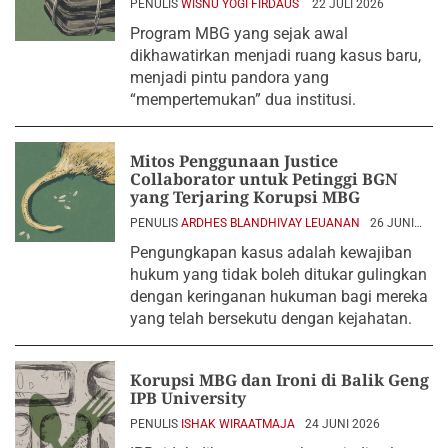
PENULIS
WISNU YOGI FIRDAUS
22 JULI 2026
Program MBG yang sejak awal
dikhawatirkan menjadi ruang kasus baru,
menjadi pintu pandora yang
“mempertemukan” dua institusi.
Mitos Penggunaan Justice
Collaborator untuk Petinggi BGN
yang Terjaring Korupsi MBG
PENULIS
ARDHES BLANDHIVAY LEUANAN
26 JUNI
2026
Pengungkapan kasus adalah kewajiban
hukum yang tidak boleh ditukar gulingkan
dengan keringanan hukuman bagi mereka
yang telah bersekutu dengan kejahatan.
Korupsi MBG dan Ironi di Balik Geng
IPB University
PENULIS
ISHAK WIRAATMAJA
24 JUNI 2026