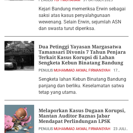
PENULIS
YOPI MUHARAM
31 OKTOBER 2025
Kejari Bandung memeriksa Erwin sebagai
saksi atas kasus penyalahgunaan
wewenang. Selain Erwin, sejumlah ASN
dan swasta turut diperiksa.
Dua Petinggi Yayasan Margasatwa
Tamansari Divonis 7 Tahun Penjara
Terkait Kasus Korupsi di Lahan
Sengketa Kebun Binatang Bandung
PENULIS
MUHAMMAD AKMAL FIRMANSYAH
17
OKTOBER 2025
Sengketa lahan Kebun Binatang Bandung
panjang dan berliku. Keselamatan satwa
tetap yang utama.
Melaporkan Kasus Dugaan Korupsi,
Mantan Auditor Baznas Jabar
Mendapat Perlindungan LPSK
PENULIS
MUHAMMAD AKMAL FIRMANSYAH
23 JULI