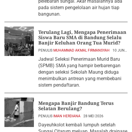
pelebaran sungai. Akar masalahnya ada
pada sistem pengelolaan air hujan tiap
bangunan.
Terulang Lagi, Mengapa Penerimaan
Siswa Baru SMA di Bandung Selalu
Banjir Keluhan Orang Tua Murid?
PENULIS
MUHAMMAD AKMAL FIRMANSYAH
10 JUNI
2026
Jadwal Seleksi Penerimaan Murid Baru
(SPMB) SMA yang hampir berbarengan
dengan seleksi Sekolah Maung diduga
menimbulkan antrean yang membebani
sistem pendaftaran.
Mengapa Banjir Bandung Terus
Selatan Berulang?
PENULIS
IMAN HERDIANA
28 MEI 2026
Dayeuhkolot kembali lumpuh setelah
Sungai Citarum meluap. Masalah drainase